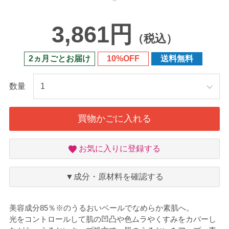
3,861円
（税込）
2ヵ月ごとお届け
10%OFF
送料無料
数量
買物かごに入れる
お
お気に入りに登録する
気
に
入
▼成分・原材料を確認する
り
美容成分85％※のうるおいベールでなめらか素肌へ。
光をコントロールして肌の凹凸や色ムラやくすみをカバーし