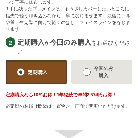
って丁寧に塗布します。
3.手に残ったプレメイクは、もう少しカバーしたいところに
指先で軽く叩き込みながら丁寧になじませます。最後に、耳
や首、生え際に向けて軽くのばし、フェイスラインをなじま
せます。
定期購入
今回のみ購入
2
か
をお選びくださ
い
今回のみ
定期購入
購入
定期購入なら
10％
お得！1年継続で年間
2,574円
お得！
※定期のお届け間隔は、買物かご画面で変更いただけます。