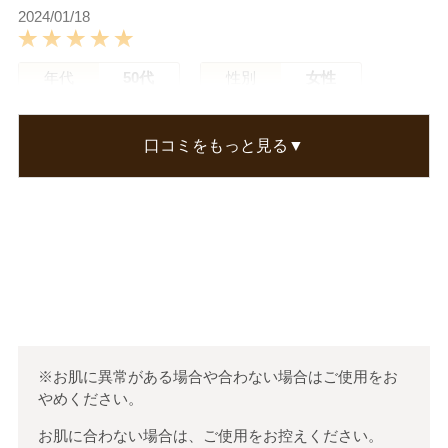
2024/01/18
年代
50代
性別
女性
みわぱんださん
口コミをもっと見る▼
伸びがよくて、べたつく感じもないのがよかった
です
この口コミが参考になった
0
人のお客様が参考になったと考えています
※お肌に異常がある場合や合わない場合はご使用をお
やめください。
お肌に合わない場合は、ご使用をお控えください。