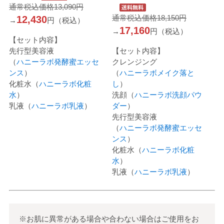
通常税込価格13,090円
通常税込価格18,150円
12,430
→
円（税込）
17,160
→
円（税込）
【セット内容】
先行型美容液
【セット内容】
（
ハニーラボ発酵蜜エッセ
クレンジング
ンス
）
（
ハニーラボメイク落と
化粧水（
ハニーラボ化粧
し
）
水
）
洗顔（
ハニーラボ洗顔パウ
乳液（
ハニーラボ乳液
）
ダー
）
先行型美容液
（
ハニーラボ発酵蜜エッセ
ンス
）
化粧水（
ハニーラボ化粧
水
）
乳液（
ハニーラボ乳液
）
※お肌に異常がある場合や合わない場合はご使用をお