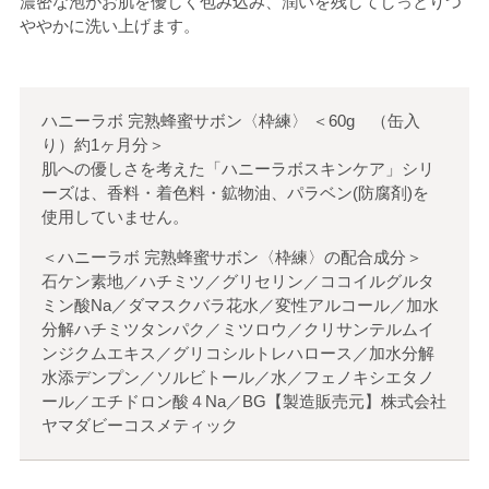
濃密な泡がお肌を優しく包み込み、潤いを残してしっとりつ
ややかに洗い上げます。
ハニーラボ 完熟蜂蜜サボン〈枠練〉
＜
60g （缶入
り）約1ヶ月分
＞
肌への優しさを考えた「ハニーラボスキンケア」シリ
ーズは、香料・着色料・鉱物油、パラベン(防腐剤)を
使用していません。
＜ハニーラボ 完熟蜂蜜サボン〈枠練〉の配合成分＞
石ケン素地／ハチミツ／グリセリン／ココイルグルタ
ミン酸Na／ダマスクバラ花水／変性アルコール／加水
分解ハチミツタンパク／ミツロウ／クリサンテルムイ
ンジクムエキス／グリコシルトレハロース／加水分解
水添デンプン／ソルビトール／水／フェノキシエタノ
ール／エチドロン酸４Na／BG【製造販売元】株式会社
ヤマダビーコスメティック