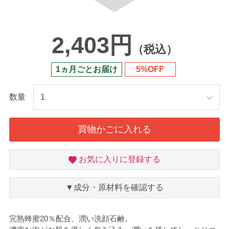
2,403円
（税込）
1ヵ月ごとお届け
5%OFF
数量
買物かごに入れる
お
お気に入りに登録する
気
に
入
▼成分・原材料を確認する
り
完熟蜂蜜20％配合、潤い洗顔石鹸。