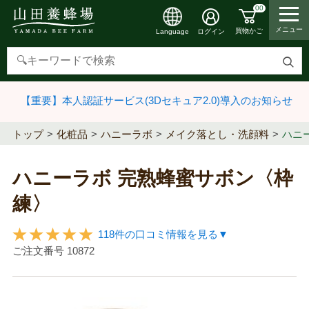
00
メニュー
買物かご
ログイン
Language
検
索
【重要】本人認証サービス(3Dセキュア2.0)導入のお知らせ
す
る
トップ
化粧品
ハニーラボ
メイク落とし・洗顔料
ハニ
ハニーラボ 完熟蜂蜜サボン〈枠
練〉
118件の口コミ情報を見る▼
ご注文番号
10872