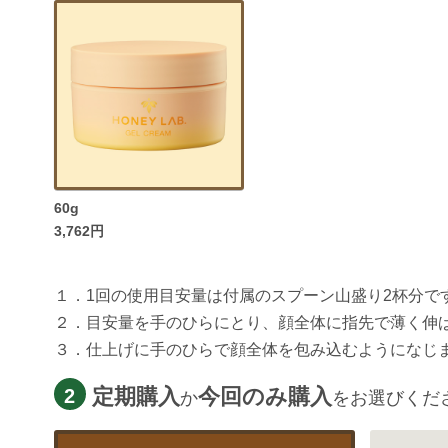
60g
3,762円
１．1回の使用目安量は付属のスプーン山盛り2杯分で
２．目安量を手のひらにとり、顔全体に指先で薄く伸
３．仕上げに手のひらで顔全体を包み込むようになじ
定期購入
今回のみ購入
2
か
をお選びくだ