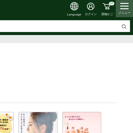
00
メニュー
買物かご
ログイン
Language
検
索
す
る