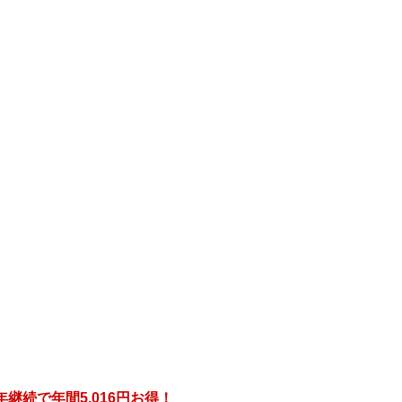
年継続で年間
5,016円
お得！