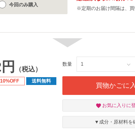
今回のみ
購入
※定期のお届け間隔は、買
2円
数量
（税込）
10%OFF
送料無料
買物かごに
お
お気に入りに
気
に
入
▼成分・原材料を
り