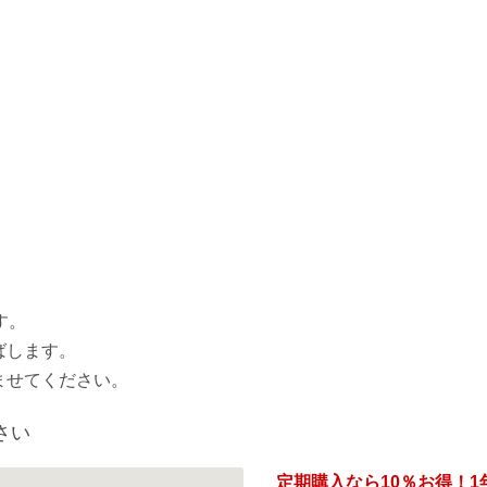
す。
ばします。
ませてください。
さい
定期購入なら
10％
お得！1