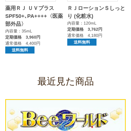
り
薬用ＲＪ ＵＶプラス
ＲＪローションＳしっと
SPF50+､PA++++〈医薬
り (化粧水)
内容量：120mL
部外品〉
定期価格 3,762円
内容量：35mL
通常価格 4,180円
定期価格 3,960円
送料無料
通常価格 4,400円
送料無料
最近見た商品