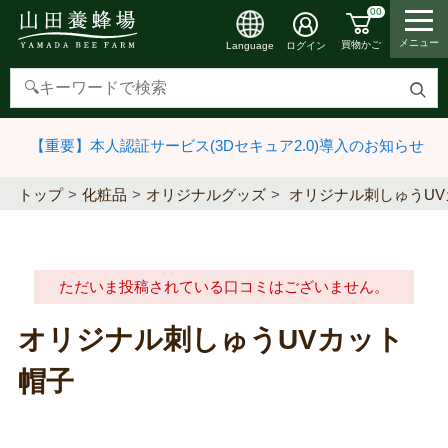
00
メニュー
買物かご
ログイン
Language
検
索
【重要】本人認証サービス(3Dセキュア2.0)導入のお知らせ
す
る
トップ
化粧品
オリジナルグッズ
オリジナル刺しゅうUV
ただいま投稿されている口コミはございません。
オリジナル刺しゅうUVカット
帽子