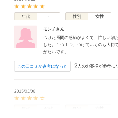
年代
-
性別
女性
モンチさん
つけた瞬間の感触がよくて、忙しい朝
した。１つ１つ、つけていくのも大切
がたいです。
2
人のお客様が参考に
この口コミが参考になった
2015/03/06
年代
40代
性別
女性