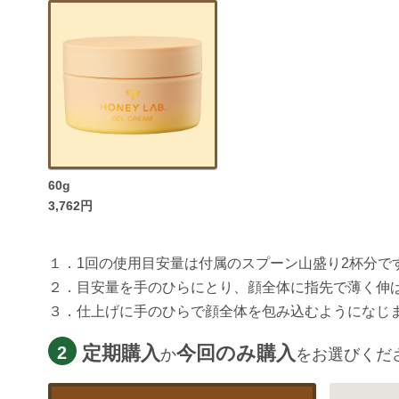
60g
3,762円
１．1回の使用目安量は付属のスプーン山盛り2杯分で
２．目安量を手のひらにとり、顔全体に指先で薄く伸
３．仕上げに手のひらで顔全体を包み込むようになじ
定期購入
今回のみ購入
2
か
をお選びくだ