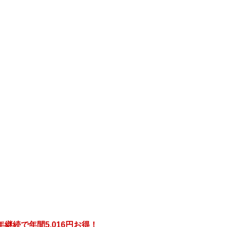
年継続で年間
5,016円
お得！