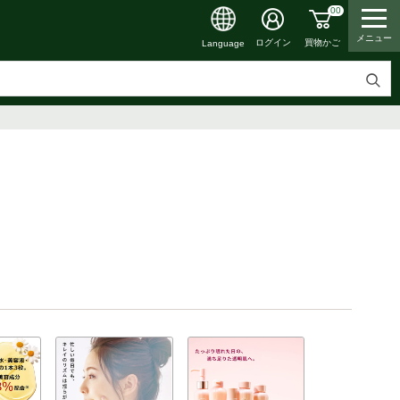
00
メニュー
買物かご
ログイン
Language
検
索
す
る