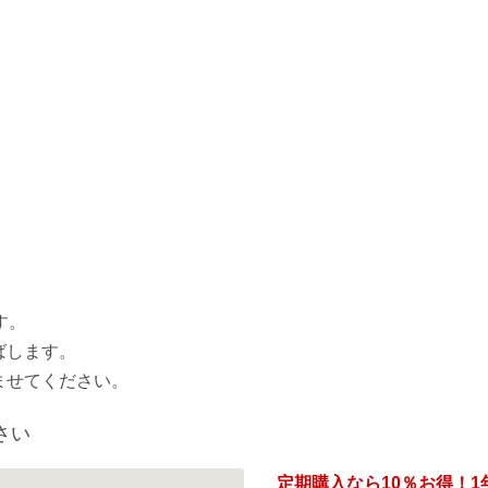
す。
ばします。
ませてください。
さい
定期購入なら
10％
お得！1