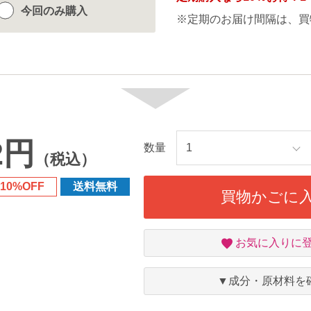
今回のみ
購入
※定期のお届け間隔は、買
2円
数量
（税込）
10%OFF
送料無料
買物かごに
お
お気に入りに
気
に
入
▼成分・原材料を
り