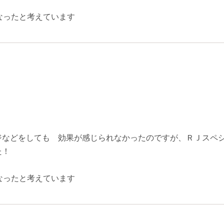
なったと考えています
ジなどをしても 効果が感じられなかったのですが、ＲＪスペ
た！
なったと考えています