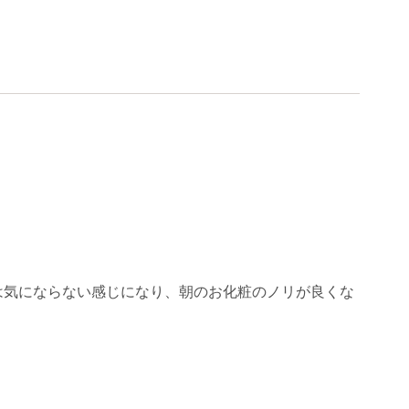
は気にならない感じになり、朝のお化粧のノリが良くな