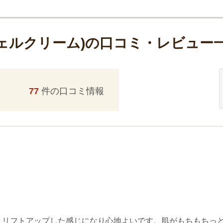
ェルクリーム)の口コミ・レビュー
77
件の口コミ情報
とリフトアップした感じになり心地よいです。肌がもちもちっ