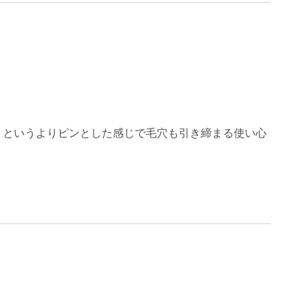
くというよりピンとした感じで毛穴も引き締まる使い心