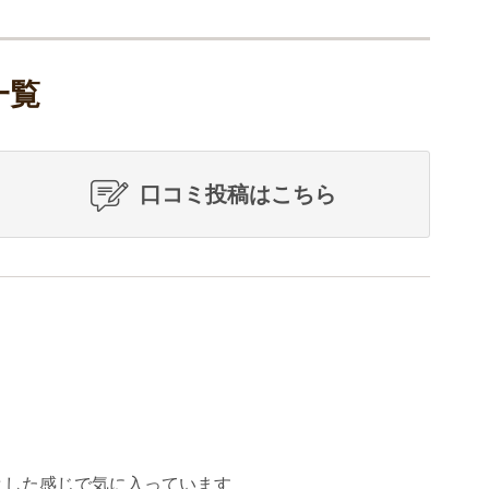
一覧
口コミ投稿はこちら
とした感じで気に入っています