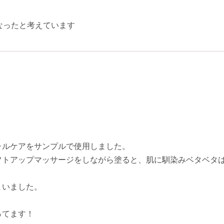
なったと考えています
ャルケアをサンプルで使用しました。
フトアップマッサージをしながら塗ると、肌に馴染みベタベタ
まいました。
ってます！