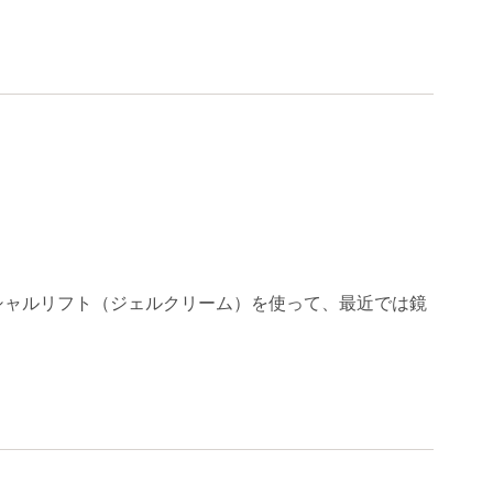
シャルリフト（ジェルクリーム）を使って、最近では鏡