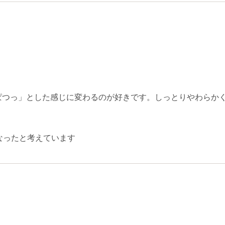
ぱつっ」とした感じに変わるのが好きです。しっとりやわらか
なったと考えています