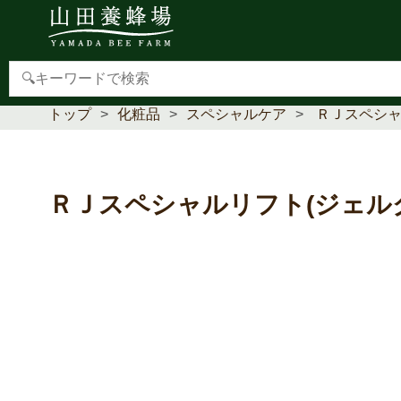
【重要】本人認証サービス(3Dセキュア2.0)導入のお
トップ
化粧品
スペシャルケア
ＲＪスペシャ
ＲＪスペシャルリフト(ジェル