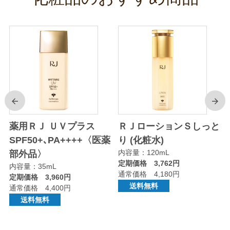
前
次
り
薬用ＲＪ ＵＶプラス
ＲＪローションＳしっと
SPF50+､PA++++〈医薬
り (化粧水)
内容量：120mL
部外品〉
定期価格 3,762円
内容量：35mL
通常価格 4,180円
定期価格 3,960円
送料無料
通常価格 4,400円
送料無料