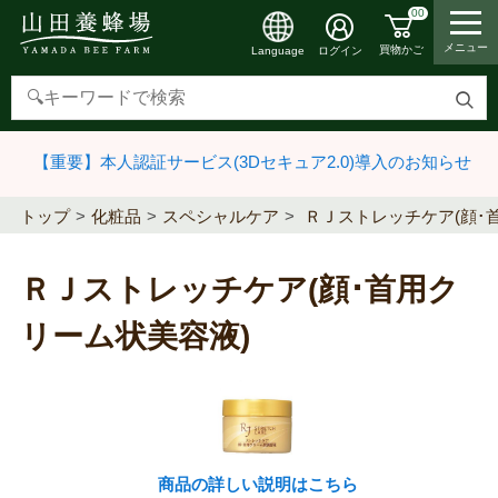
00
メニュー
買物かご
ログイン
Language
検
索
【重要】本人認証サービス(3Dセキュア2.0)導入のお知らせ
す
る
トップ
化粧品
スペシャルケア
ＲＪストレッチケア(顔･
ＲＪストレッチケア(顔･首用ク
リーム状美容液)
商品の詳しい説明はこちら