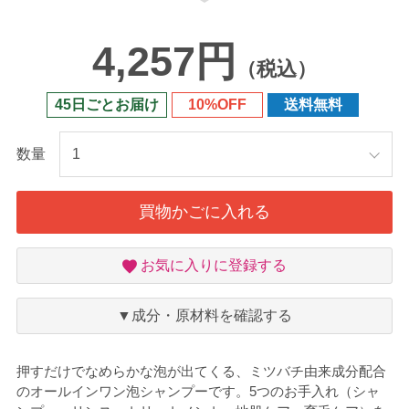
4,257円
（税込）
45日ごとお届け
10%OFF
送料無料
数量
買物かごに入れる
お
お気に入りに登録する
気
に
入
▼成分・原材料を確認する
り
押すだけでなめらかな泡が出てくる、ミツバチ由来成分配合
のオールインワン泡シャンプーです。5つのお手入れ（シャ