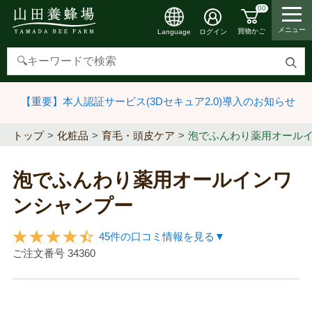
00
メニュー
買物かご
ログイン
Language
検
索
【重要】本人認証サービス(3Dセキュア2.0)導入のお知らせ
す
る
トップ
化粧品
育毛・頭皮ケア
泡でふんわり薬用オール
泡でふんわり薬用オールインワ
ンシャンプー
45件の口コミ情報を見る▼
ご注文番号
34360