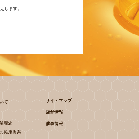
えします。
サイトマップ
いて
店舗情報
業理念
催事情報
の健康提案
」