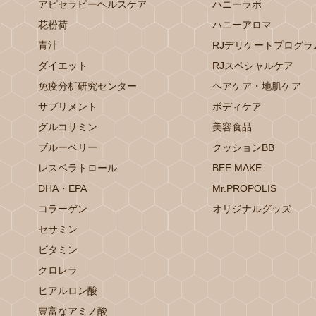
アピセラピーヘルスケア
ハニーラボ
花粉荷
ハニーアロマ
青汁
RJデリケートプログラ
ダイエット
RJスペシャルケア
免疫分析研究センター
ヘアケア・地肌ケア
サプリメント
ボディケア
グルコサミン
美容食品
ブルーベリー
クッションBB
レスベラトロール
BEE MAKE
DHA・EPA
Mr.PROPOLIS
コラーゲン
オリジナルグッズ
セサミン
ビタミン
クロレラ
ヒアルロン酸
豊富なアミノ酸