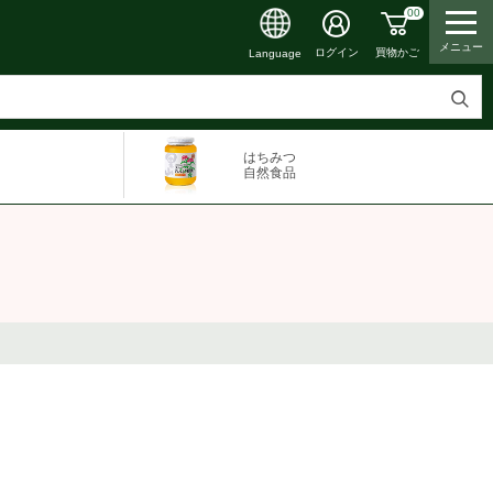
00
メニュー
買物かご
ログイン
Language
検
索
はちみつ
す
自然食品
る