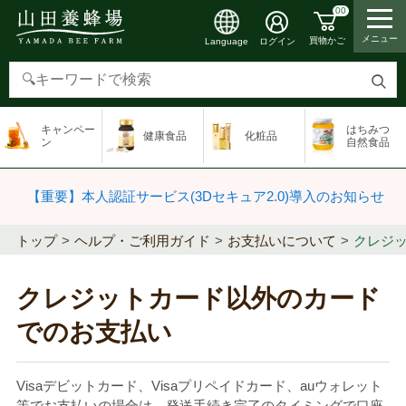
00
メニュー
買物かご
ログイン
Language
検
索
キャンペー
はちみつ
健康食品
化粧品
す
ン
自然食品
る
【重要】本人認証サービス(3Dセキュア2.0)導入のお知らせ
トップ
ヘルプ・ご利用ガイド
お支払いについて
クレジ
クレジットカード以外のカード
でのお支払い
Visaデビットカード、Visaプリペイドカード、auウォレット
等でお支払いの場合は、発送手続き完了のタイミングで口座