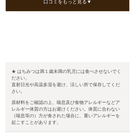
口コミをもっと見る▼
無事に冬を乗り切りました。
沢山買ってお友達にもプレゼントしました。
この口コミが参考になった
0
人のお客様が参考になったと考えています
★ はちみつは満１歳未満の乳児には食べさせないでく
ださい。
直射日光や高温多湿を避け、涼しい所で保存してくだ
さい。
原材料をご確認の上、喘息及び食物アレルギーなどア
レルギー体質の方はお避けください。体質に合わない
（喘息等の）方が食された場合に、重いアレルギーを
起こすことがあります。