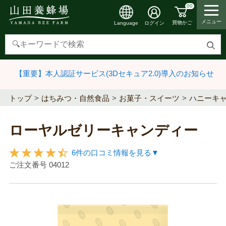
00
メニュー
買物かご
ログイン
Language
検
索
【重要】本人認証サービス(3Dセキュア2.0)導入のお知らせ
す
る
トップ
はちみつ・自然食品
お菓子・スイーツ
ハニーキ
ローヤルゼリーキャンディー
6件の口コミ情報を見る▼
ご注文番号
04012