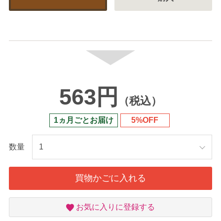
563円
（税込）
1ヵ月ごとお届け
5%OFF
数量
買物かごに入れる
お
お気に入りに登録する
気