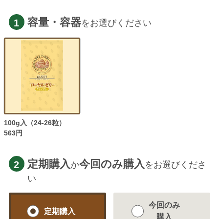
容量・容器
1
をお選びください
100g入（24-26粒）
563円
定期購入
今回のみ購入
2
か
をお選びくださ
い
今回のみ
定期購入
購入