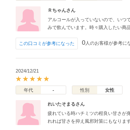
Ｒちゃんさん
アルコールが入っていないので、いつ
みで飲んでいます。時々購入したい商
0
人のお客様が参考に
この口コミが参考になった
2024/12/21
年代
-
性別
女性
れいたそまるさん
疲れている時ハチミツの程良い甘さが
れれば甘さを抑え風邪対策にもなりま