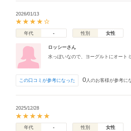
2026/01/13
年代
-
性別
女性
ロッシーさん
水っぽいなので、ヨーグルトにオート
0
人のお客様が参考に
この口コミが参考になった
2025/12/28
年代
-
性別
女性