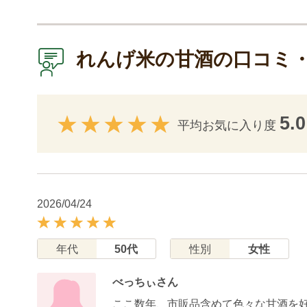
れんげ米の甘酒の口コミ
5.0
平均お気に入り度
2026/04/24
年代
50代
性別
女性
べっちぃさん
ここ数年、市販品含めて色々な甘酒を