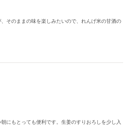
が、そのままの味を楽しみたいので、れんげ米の甘酒の
い朝にもとっても便利です。生姜のすりおろしを少し入