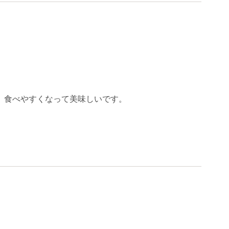
、食べやすくなって美味しいです。