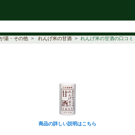
知らせ
が湯・その他
れんげ米の甘酒
れんげ米の甘酒の口コミ
商品の詳しい説明はこちら