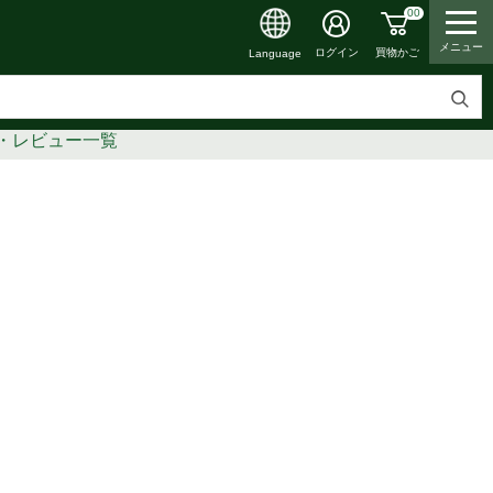
00
メニュー
買物かご
ログイン
Language
検
・レビュー一覧
索
す
る