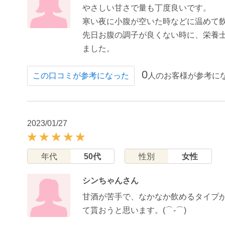
やさしい甘さで量も丁度良いです。
寒い夜に小腹が空いた時などに温めて
先日お腹の調子が良くない時に、栄養士
ました。
0
人のお客様が参考に
この口コミが参考になった
2023/01/27
年代
50代
性別
女性
シンちゃんさん
甘酒が苦手で、なかなか飲めるタイプ
て貰おうと思います。(⌒‐⌒)