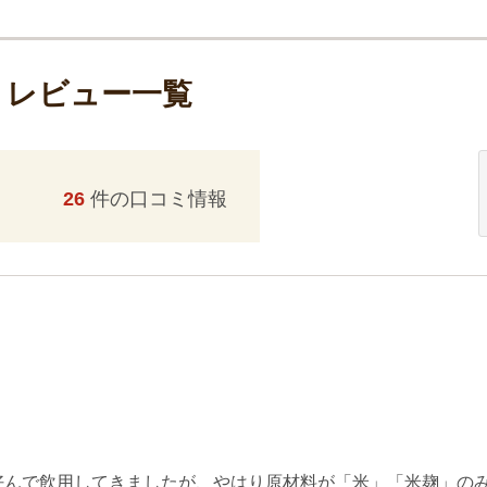
・レビュー一覧
26
件の口コミ情報
好んで飲用してきましたが、やはり原材料が「米」「米麹」の