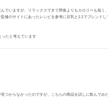
飲んでいますが、リラックスできて間食よりもカロリーも低く
監修のサイトにあったレシピを参考に豆乳と1:1でブレンド
なったと考えています
が見つからなかったのですが、こちらの商品を試しに飲んでみ