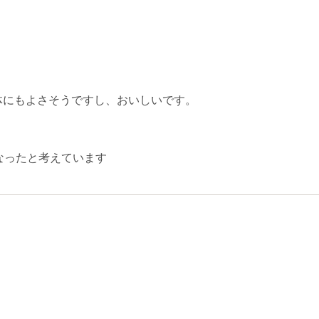
体にもよさそうですし、おいしいです。
なったと考えています