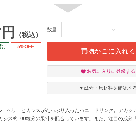
7円
数量
（税込）
届け
5%OFF
買物かごに入れる
お
お気に入りに登録する
気
に
入
▼成分・原材料を確認す
り
ルーベリーとカシスがたっぷり入ったハニードリンク。アカシ
、カシス約100粒分の果汁を配合しています。また、注目の成