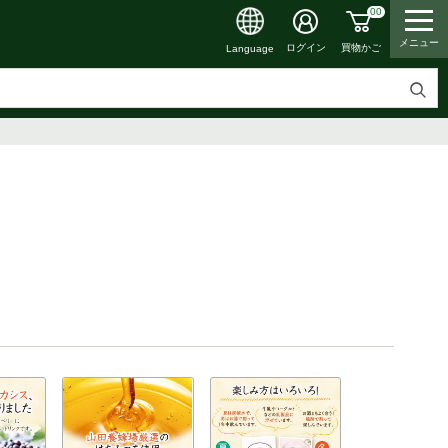
00
メニュー
買物かご
ログイン
Language
検
索
す
る