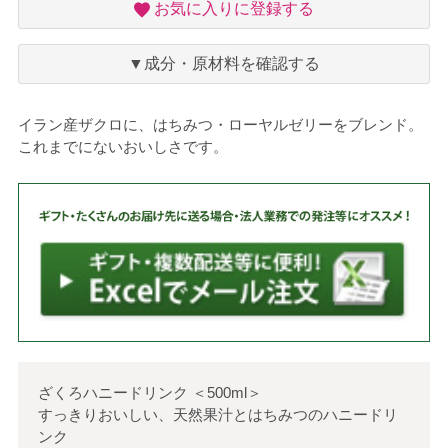
お
お気に入りに登録する
気
に
入
▼成分・原材料を確認する
り
イラン産ザクロに、はちみつ・ローヤルゼリーをブレンド。
これまでにないおいしさです。
ざくろハニードリンク
＜
500ml
＞
すっきりおいしい、天然果汁とはちみつのハニードリ
ンク