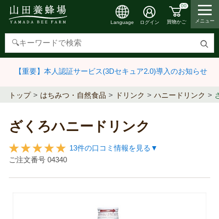
00
メニュー
買物かご
ログイン
Language
検
索
【重要】本人認証サービス(3Dセキュア2.0)導入のお知らせ
す
る
トップ
はちみつ・自然食品
ドリンク
ハニードリンク
ざくろハニードリンク
13件の口コミ情報を見る▼
ご注文番号
04340