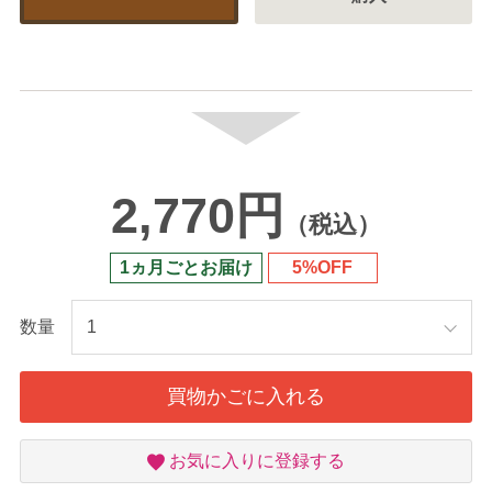
2,770円
（税込）
1ヵ月ごとお届け
5%OFF
数量
買物かごに入れる
お
お気に入りに登録する
気