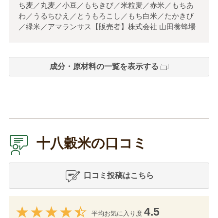
ち麦／丸麦／小豆／もちきび／米粒麦／赤米／もちあ
わ／うるちひえ／とうもろこし／もち白米／たかきび
／緑米／アマランサス【販売者】株式会社 山田養蜂場
成分・原材料の一覧を表示する
十八穀米の口コミ
口コミ投稿はこちら
4.5
平均お気に入り度