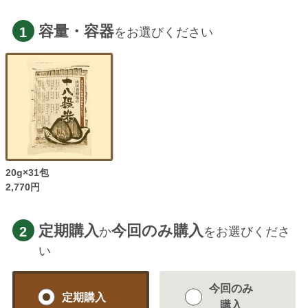
容量・容器
1
をお選びください
20g×31包
2,770円
定期購入
今回のみ購入
2
か
をお選びくださ
い
今回のみ
定期購入
購入