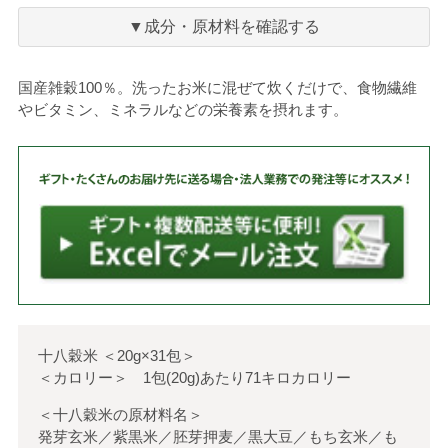
に
入
▼成分・原材料を確認する
り
国産雑穀100％。洗ったお米に混ぜて炊くだけで、食物繊維
やビタミン、ミネラルなどの栄養素を摂れます。
十八穀米
＜
20g×31包
＞
＜カロリー＞ 1包(20g)あたり71キロカロリー
＜十八穀米の原材料名＞
発芽玄米／紫黒米／胚芽押麦／黒大豆／もち玄米／も