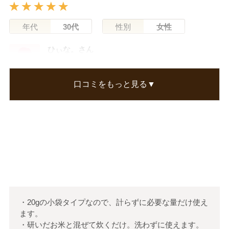
年代
30代
性別
女性
ひぃな。さん
何回もリピしてます。
他の雑穀米も試しましたが、コレが一番おいしい
口コミをもっと見る▼
と思います。
また、購入します。
この口コミが参考になった
0
人のお客様が参考になったと考えています
・20gの小袋タイプなので、計らずに必要な量だけ使え
ます。
・研いだお米と混ぜて炊くだけ。洗わずに使えます。