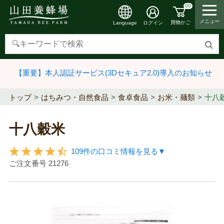
00
メニュー
買物かご
ログイン
Language
検
索
【重要】本人認証サービス(3Dセキュア2.0)導入のお知らせ
す
る
トップ
はちみつ・自然食品
食卓食品
お米・麺類
十八
十八穀米
109件の口コミ情報を見る▼
ご注文番号
21276