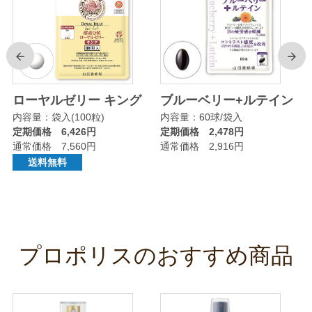
前
次
リ
ローヤルゼリー キング
ブルーベリー+ルテイン
内容量：袋入(100粒)
内容量：60球/袋入
定期価格 6,426円
定期価格 2,478円
通常価格 7,560円
通常価格 2,916円
送料無料
プロポリスのおすすめ商品