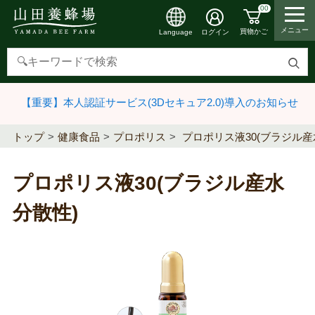
00
メニュー
買物かご
ログイン
Language
検
索
【重要】本人認証サービス(3Dセキュア2.0)導入のお知らせ
す
る
トップ
健康食品
プロポリス
プロポリス液30(ブラジル産
プロポリス液30(ブラジル産水
分散性)