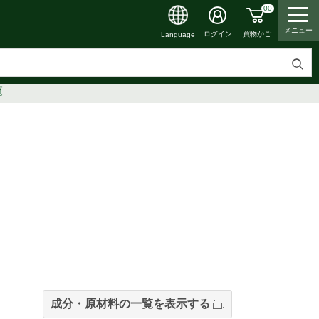
00
メニュー
買物かご
ログイン
Language
検
覧
索
す
る
成分・原材料の一覧を表示する