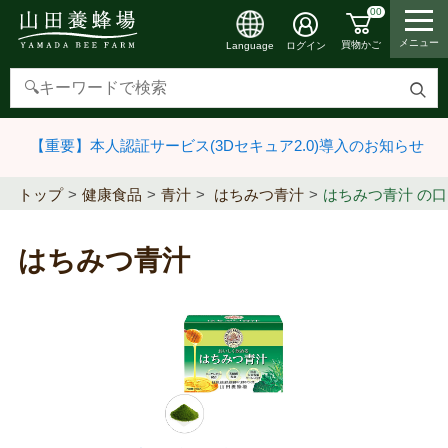
00
メニュー
買物かご
ログイン
Language
検
索
【重要】本人認証サービス(3Dセキュア2.0)導入のお知らせ
す
る
トップ
健康食品
青汁
はちみつ青汁
はちみつ青汁 の
はちみつ青汁