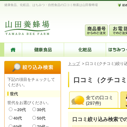
健康食品、化粧品、はちみつ・自然食品の口コミ検索は山田養蜂場
トップ
>
口コミ(クチコミ)絞り
口コミ（クチコミ
下記の項目をチェックして
ください。
世代
全ての口コミ
世代をお選びください。
(297件)
～20代
30代
40代
50代
口コミ絞り込み検索で
60代
70代～