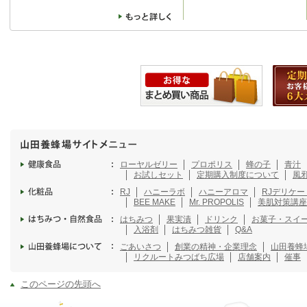
ローヤルゼリー
プロポリス
蜂の子
青汁
お試しセット
定期購入制度について
風
RJ
ハニーラボ
ハニーアロマ
RJデリケ
BEE MAKE
Mr. PROPOLIS
美肌対策講座
はちみつ
果実漬
ドリンク
お菓子・スイ
入浴剤
はちみつ雑貨
Q&A
ごあいさつ
創業の精神・企業理念
山田養蜂
リクルート
みつばち広場
店舗案内
催事
このページの先頭へ