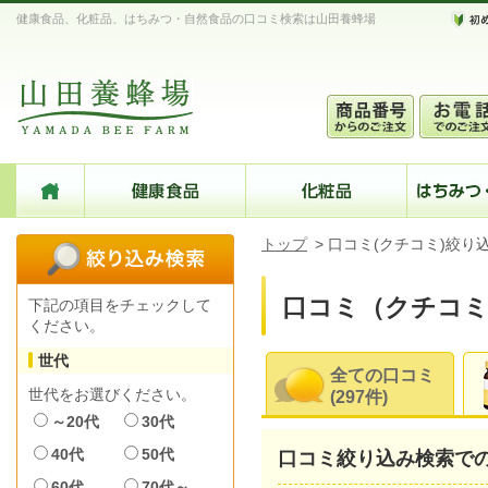
健康食品、化粧品、はちみつ・自然食品の口コミ検索は山田養蜂場
トップ
>
口コミ(クチコミ)絞り
口コミ（クチコミ
下記の項目をチェックして
ください。
世代
全ての口コミ
世代をお選びください。
(297件)
～20代
30代
40代
50代
口コミ絞り込み検索で
60代
70代～