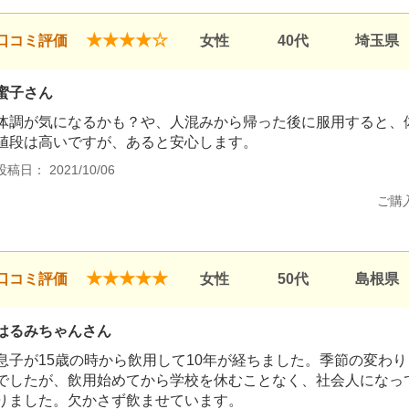
★★★★☆
口コミ評価
女性
40代
埼玉県
蜜子さん
体調が気になるかも？や、人混みから帰った後に服用すると、
値段は高いですが、あると安心します。
投稿日： 2021/10/06
ご購
★★★★★
口コミ評価
女性
50代
島根県
はるみちゃんさん
息子が15歳の時から飲用して10年が経ちました。季節の変わ
でしたが、飲用始めてから学校を休むことなく、社会人になっ
りました。欠かさず飲ませています。