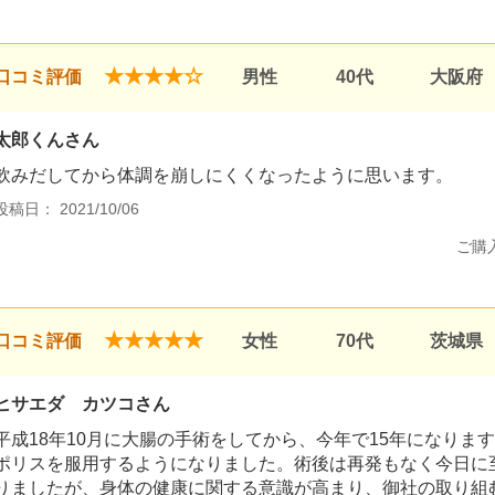
★★★★☆
口コミ評価
男性
40代
大阪府
太郎くんさん
飲みだしてから体調を崩しにくくなったように思います。
投稿日： 2021/10/06
ご購
★★★★★
口コミ評価
女性
70代
茨城県
ヒサエダ カツコさん
平成18年10月に大腸の手術をしてから、今年で15年になりま
ポリスを服用するようになりました。術後は再発もなく今日に
りましたが、身体の健康に関する意識が高まり、御社の取り組