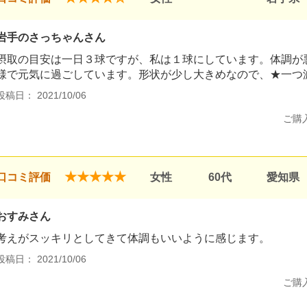
岩手のさっちゃんさん
摂取の目安は一日３球ですが、私は１球にしています。体調が
様で元気に過ごしています。形状が少し大きめなので、★一つ
投稿日： 2021/10/06
ご購
★★★★★
口コミ評価
女性
60代
愛知県
おすみさん
考えがスッキリとしてきて体調もいいように感じます。
投稿日： 2021/10/06
ご購