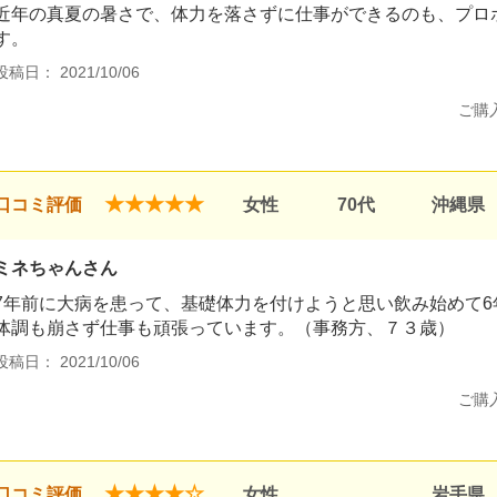
近年の真夏の暑さで、体力を落さずに仕事ができるのも、プロ
す。
投稿日： 2021/10/06
ご購
★★★★★
口コミ評価
女性
70代
沖縄県
ミネちゃんさん
7年前に大病を患って、基礎体力を付けようと思い飲み始めて6
体調も崩さず仕事も頑張っています。（事務方、７３歳）
投稿日： 2021/10/06
ご購
★★★★☆
口コミ評価
女性
岩手県