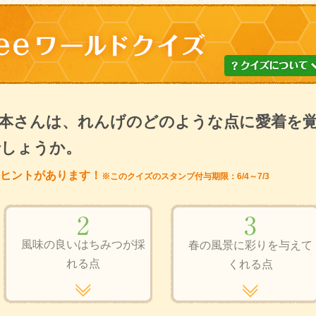
本さんは、れんげのどのような点に愛着を
でしょうか。
ヒントがあります！
※このクイズのスタンプ付与期限：6/4～7/3
風味の良いはちみつが採
春の風景に彩りを与えて
れる点
くれる点