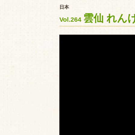
日本
雲仙 れん
Vol.264