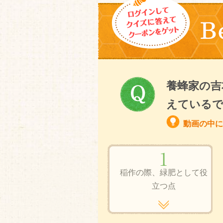
養蜂家の吉
えている
動画の中に
稲作の際、緑肥として役
立つ点