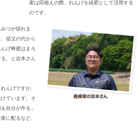
家は田植えの際、れんげを緑肥として活用する
のです。
ちみつが採れま
は、祖父の代から
れんげ蜂蜜はまろ
する、と吉本さん
るれんげですが、
続けています。そ
畑を自分が作る」
農家に配るなど、