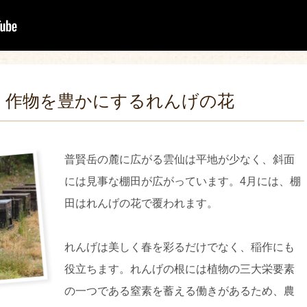
、作物を豊かにするれんげの花
普賢岳の麓に広がる雲仙は平地が少なく、斜面
には見事な棚田が広がっています。4月には、棚
田はれんげの花で覆われます。
れんげは美しく春を彩るだけでなく、稲作にも
役立ちます。れんげの根には植物の三大栄要素
の一つである窒素を蓄える働きがあるため、農