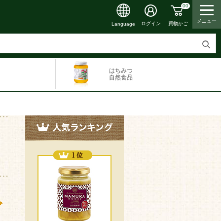
00
メニュー
ログイン
買物かご
Language
検
索
はちみつ
す
自然食品
る