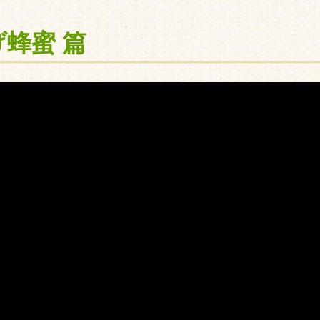
げ蜂蜜 篇