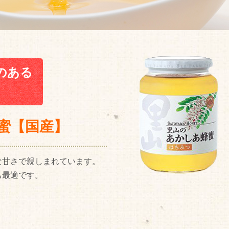
のある
蜜【国産】
な甘さで親しまれています。
も最適です。