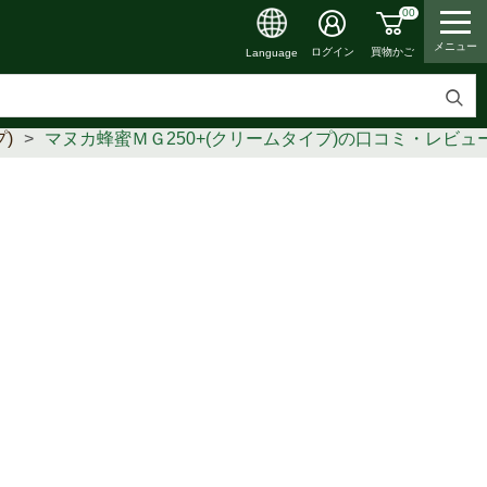
00
メニュー
買物かご
ログイン
Language
検
)
マヌカ蜂蜜ＭＧ250+(クリームタイプ)の口コミ・レビュ
索
す
る