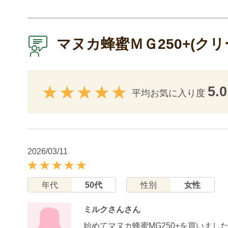
マヌカ蜂蜜ＭＧ250+(ク
5.0
平均お気に入り度
2026/03/11
年代
50代
性別
女性
ミルクさんさん
始めてマヌカ蜂蜜MG250+を買いま