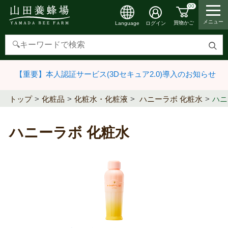
00
メニュー
買物かご
ログイン
Language
検
索
【重要】本人認証サービス(3Dセキュア2.0)導入のお知らせ
す
る
トップ
化粧品
化粧水・化粧液
ハニーラボ 化粧水
ハニ
ハニーラボ 化粧水