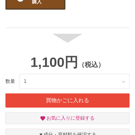
購入
1,100円
（税込）
数量
買物かごに入れる
お
お気に入りに登録する
気
に
入
▼成分・原材料を確認する