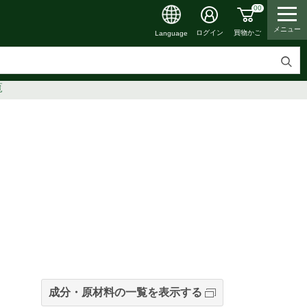
00
メニュー
買物かご
ログイン
Language
検
覧
索
す
る
成分・原材料の一覧を表示する