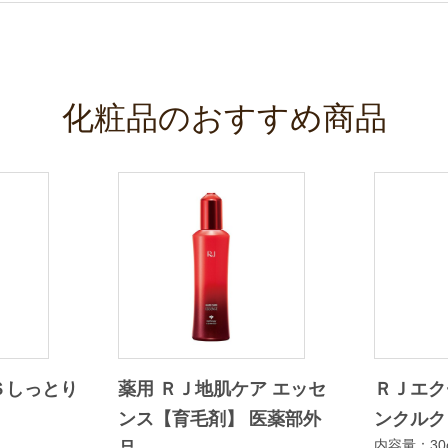
化粧品のおすすめ商品
Ｓしっとり
薬用 ＲＪ地肌ケア エッセ
ＲＪエク
ンス【育毛剤】 医薬部外
ンクルク
内容量：30