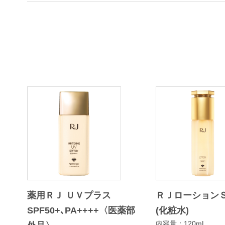
薬用ＲＪ ＵＶプラス
ＲＪローション
SPF50+､PA++++〈医薬部
(化粧水)
内容量：120mL