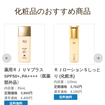
化粧品のおすすめ商品
前
次
り
薬用ＲＪ ＵＶプラス
ＲＪローションＳしっと
SPF50+､PA++++〈医薬
り (化粧水)
内容量：120mL
部外品〉
定期価格 3,762円
内容量：35mL
通常価格 4,180円
定期価格 3,960円
送料無料
通常価格 4,400円
送料無料