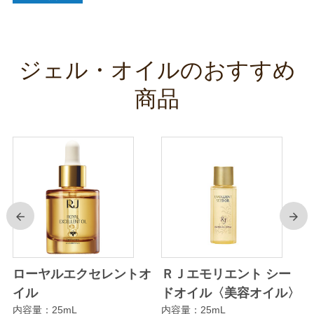
ジェル・オイルのおすすめ
商品
前
次
ジ
ローヤルエクセレントオ
ＲＪエモリエント シー
イル
ドオイル〈美容オイル〉
内容量：25mL
内容量：25mL