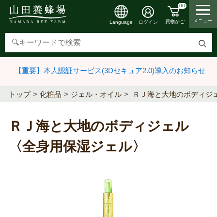
00
メニュー
買物かご
ログイン
Language
検
索
【重要】本人認証サービス(3Dセキュア2.0)導入のお知らせ
す
る
トップ
化粧品
ジェル・オイル
ＲＪ海と大地のボディジ
ＲＪ海と大地のボディジェル
〈全身用保湿ジェル〉