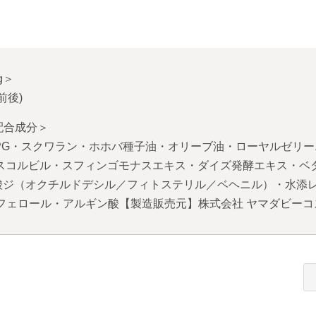
g
＞
前後)
配合成分＞
PG・スクワラン・ホホバ種子油・オリーブ油・ローヤルゼリ
スコルビル・スフィンゴモナスエキス・ダイズ発酵エキス・ベ
酸ジ（オクチルドデシル／フィトステリル／ベヘニル）・水添
フェロール・アルギン酸【製造販売元】株式会社 ヤマダビーコ