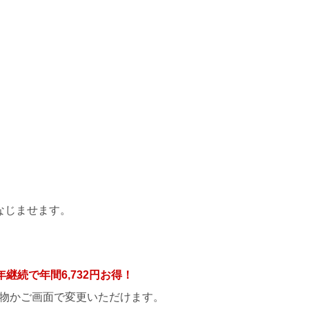
なじませます。
年継続で年間
6,732円
お得！
物かご画面で変更いただけます。