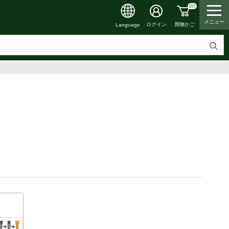
00
メニュー
買物かご
ログイン
Language
検
索
す
る