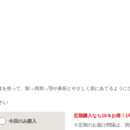
の腹を使って、額→両頬→顎や鼻筋とやさしく肌にあてるように
さい
定期購入なら
10％
お得！1
今回のみ
購入
※定期のお届け間隔は、買