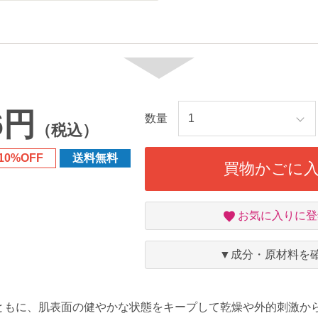
6円
数量
（税込）
10%OFF
送料無料
買物かごに
お
お気に入りに登
気
に
入
▼成分・原材料を
り
ともに、肌表面の健やかな状態をキープして乾燥や外的刺激か