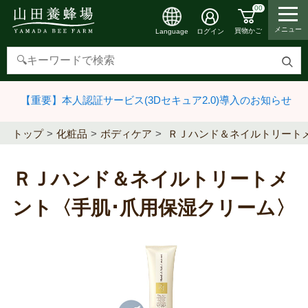
00
メニュー
買物かご
ログイン
Language
検
索
【重要】本人認証サービス(3Dセキュア2.0)導入のお知らせ
す
る
トップ
化粧品
ボディケア
ＲＪハンド＆ネイルトリート
ＲＪハンド＆ネイルトリートメ
ント〈手肌･爪用保湿クリーム〉