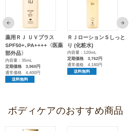
前
次
り
薬用ＲＪ ＵＶプラス
ＲＪローションＳしっと
SPF50+､PA++++〈医薬
り (化粧水)
内容量：120mL
部外品〉
定期価格 3,762円
内容量：35mL
通常価格 4,180円
定期価格 3,960円
送料無料
通常価格 4,400円
送料無料
ボディケアのおすすめ商品