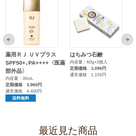
前
次
薬用ＲＪ ＵＶプラス
はちみつ石鹸
内容量：60g×3個入
〉
SPF50+､PA++++〈医薬
定期価格 1,096円
部外品〉
通常価格 1,155円
内容量：35mL
定期価格 3,960円
通常価格 4,400円
送料無料
最近見た商品