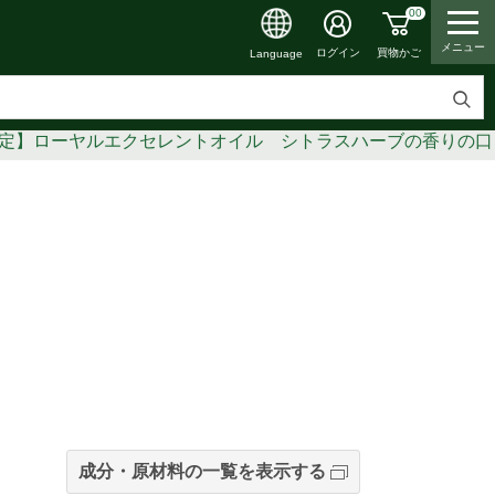
00
メニュー
買物かご
ログイン
Language
検
定】ローヤルエクセレントオイル シトラスハーブの香りの口
索
す
る
成分・原材料の一覧を表示する