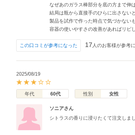
なぜあのガラス棒部分を底の方まで伸
結局は瓶から直接手のひらに出さない
製品を試作で作った時点で気づかない
容器の使いやすさの改善があればリピ
17
人のお客様が参考
この口コミが参考になった
2025/08/19
年代
60代
性別
女性
ソニアさん
シトラスの香りに浸りたくて注文しま