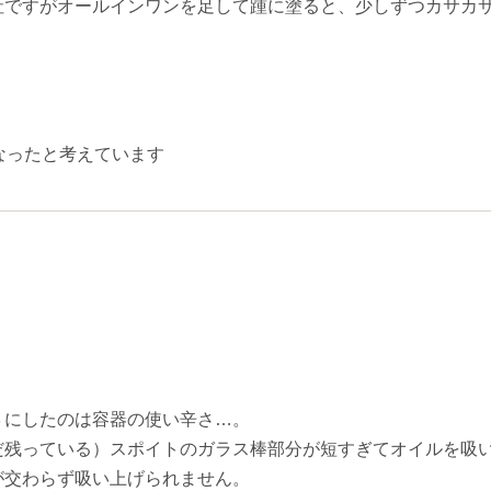
社ですがオールインワンを足して踵に塗ると、少しずつカサカ
なったと考えています
３にしたのは容器の使い辛さ…。
だ残っている）スポイトのガラス棒部分が短すぎてオイルを吸
が交わらず吸い上げられません。