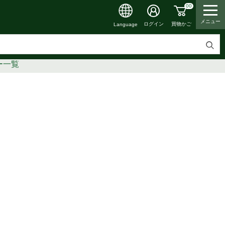
00
メニュー
買物かご
ログイン
Language
検
ー一覧
索
す
る