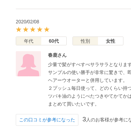
2020/02/08
年代
60代
性別
女性
春鹿さん
少量で髪がすべすべサラサラとなりま
サンプルの使い勝手が非常に驚きで、
ヘアーウオーターと併用しています。
２プッシュ毎日使って、どのくらい持
ツバキ油のようにべたつきやてかてか
まとめて買いたいです。
3
人のお客様が参考に
この口コミが参考になった