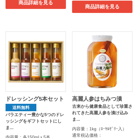
商品詳細を見る
商品詳細を見る
ドレッシング5本セット
高麗人参はちみつ漬
古来から健康食品として珍重さ
送料無料
れてきた高麗人参を漬け込み
バラエティー豊かな5つのドレ
ま...
ッシングをギフトセットにし
ま...
内容量：1kg（ﾛｰﾔﾙｾﾞﾘｰ入）
通常税込価格：
内容量：各150mlｘ5本