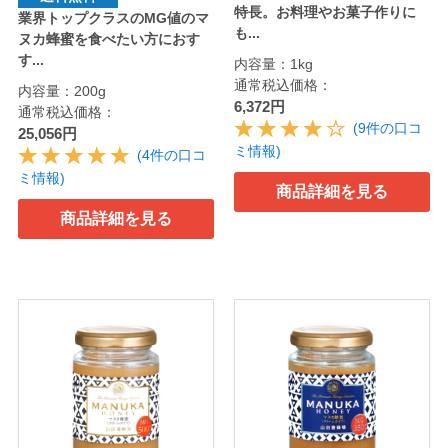
特長。お料理やお菓子作りに
業界トップクラスのMG値のマ
も...
ヌカ蜂蜜を食べたい方におす
す...
内容量：1kg
通常税込価格：
内容量：200g
6,372円
通常税込価格：
(9件の口コ
25,056円
ミ情報)
(4件の口コ
ミ情報)
商品詳細を見る
商品詳細を見る