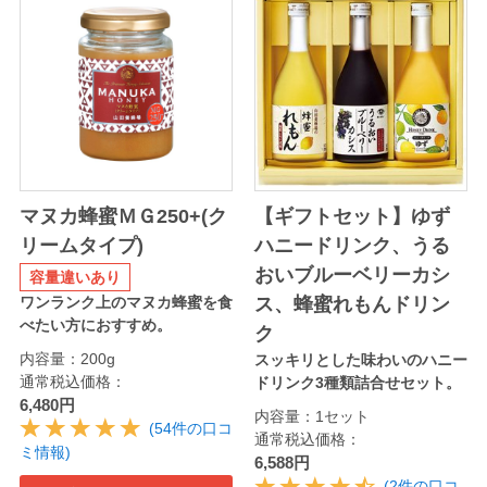
マヌカ蜂蜜ＭＧ250+(ク
【ギフトセット】ゆず
リームタイプ)
ハニードリンク、うる
おいブルーベリーカシ
容量違いあり
ワンランク上のマヌカ蜂蜜を食
ス、蜂蜜れもんドリン
べたい方におすすめ。
ク
内容量：200g
スッキリとした味わいのハニー
通常税込価格：
ドリンク3種類詰合せセット。
6,480円
内容量：1セット
(54件の口コ
通常税込価格：
ミ情報)
6,588円
(2件の口コ