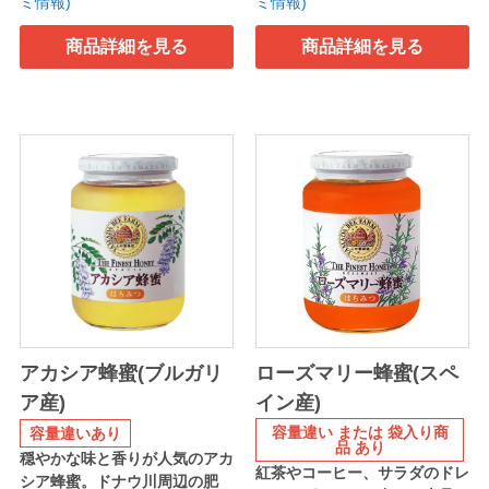
ミ情報)
ミ情報)
商品詳細を見る
商品詳細を見る
アカシア蜂蜜(ブルガリ
ローズマリー蜂蜜(スペ
ア産)
イン産)
容量違い または 袋入り商
容量違いあり
品 あり
穏やかな味と香りが人気のアカ
紅茶やコーヒー、サラダのドレ
シア蜂蜜。ドナウ川周辺の肥