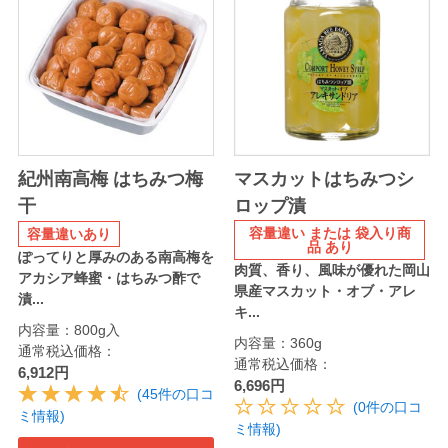
紀州南高梅 はちみつ梅
マスカットはちみつシ
干
ロップ漬
容量違い または 袋入り商
容量違いあり
品 あり
ぽってりと厚みのある南高梅を
肉質、香り、風味が優れた岡山
アカシア蜂蜜・はちみつ酢で
県産マスカット・オブ・アレ
漬...
キ...
内容量：800g入
内容量：360g
通常税込価格：
通常税込価格：
6,912円
6,696円
(45件の口コ
(0件の口コ
ミ情報)
ミ情報)