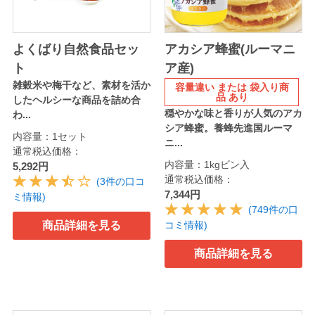
よくばり自然食品セッ
アカシア蜂蜜(ルーマニ
ト
ア産)
雑穀米や梅干など、素材を活か
容量違い または 袋入り商
品 あり
したヘルシーな商品を詰め合
穏やかな味と香りが人気のアカ
わ...
シア蜂蜜。養蜂先進国ルーマ
内容量：1セット
ニ...
通常税込価格：
内容量：1kgビン入
5,292円
通常税込価格：
(3件の口コ
7,344円
ミ情報)
(749件の口
商品詳細を見る
コミ情報)
商品詳細を見る