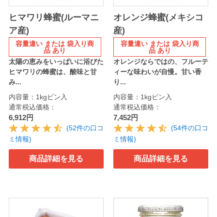
ヒマワリ蜂蜜(ルーマニ
オレンジ蜂蜜(メキシコ
ア産)
産)
容量違い または 袋入り商
容量違い または 袋入り商
品 あり
品 あり
太陽の恵みをいっぱいに浴びた
オレンジならではの、フルーテ
ヒマワリの蜂蜜は、酸味と甘
ィーな味わいが自慢。甘い香
み...
り...
内容量：1kgビン入
内容量：1kgビン入
通常税込価格：
通常税込価格：
6,912円
7,452円
(52件の口コ
(54件の口コ
ミ情報)
ミ情報)
商品詳細を見る
商品詳細を見る