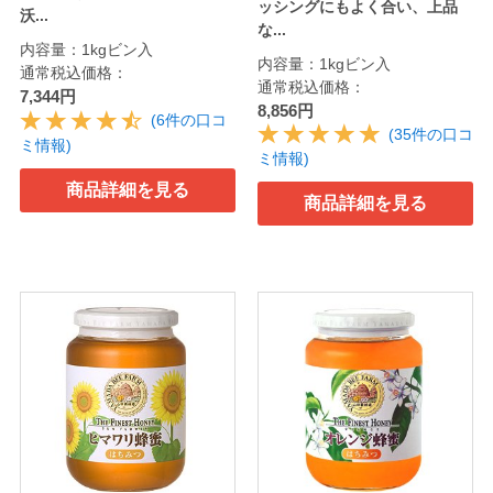
ッシングにもよく合い、上品
沃...
な...
内容量：1kgビン入
内容量：1kgビン入
通常税込価格：
通常税込価格：
7,344円
8,856円
(6件の口コ
(35件の口コ
ミ情報)
ミ情報)
商品詳細を見る
商品詳細を見る