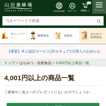
00
メニュー
買物かご
ログイン
Language
検
索
キャンペー
はちみつ
健康食品
化粧品
す
ン
自然食品
る
【重要】本人認証サービス(3Dセキュア2.0)導入のお知らせ
トップ
はちみつ・自然食品
4,001円以上商品一覧
4,001円以上の商品一覧
ご家族やご友人へのプレゼントにもいかがでしょうか。