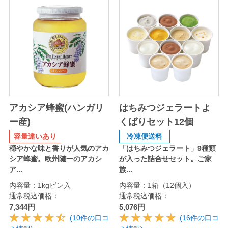
アカシア蜂蜜(ハンガリ
はちみつジェラートよ
ー産)
くばりセット12個
容量違いあり
冷凍便送料
穏やかな味と香りが人気のアカ
「はちみつジェラート」9種類
シア蜂蜜。欧州随一のアカシ
が入った詰合せセット。ご家
ア...
族...
内容量：1kgビン入
内容量：1箱（12個入）
通常税込価格：
通常税込価格：
7,344円
5,076円
(10件の口コ
(16件の口コ