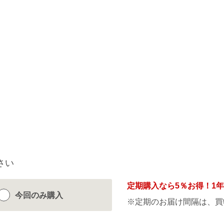
さい
定期購入なら
5％
お得！1
今回のみ
購入
※定期のお届け間隔は、買