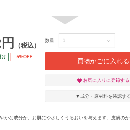
2円
数量
（税込）
届け
5%OFF
買物かごに入れる
お
お気に入りに登録する
気
に
入
▼成分・原材料を確認す
り
だやかな成分が、お肌にやさしくうるおいを与えます。皮膚の