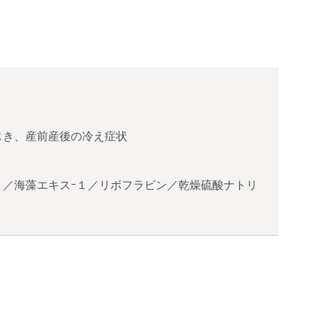
じき、産前産後の冷え症状
１／海藻エキスｰ１／リボフラビン／乾燥硫酸ナトリ