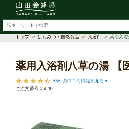
【重要】本人認証サービス(3Dセキュア2.0)導入のお
トップ
はちみつ・自然食品
入浴剤
薬用入浴
薬用入浴剤八草の湯 【
58件の口コミ情報を見る▼
ご注文番号
05040