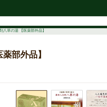
知らせ
剤八草の湯 【医薬部外品】
医薬部外品】