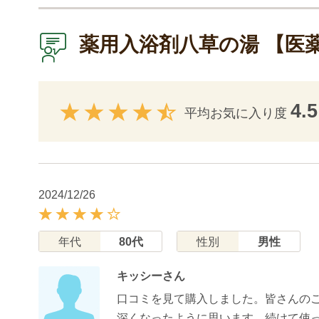
薬用入浴剤八草の湯 【医
4.5
平均お気に入り度
2024/12/26
年代
80代
性別
男性
キッシーさん
口コミを見て購入しました。皆さんの
深くなったように思います。続けて使