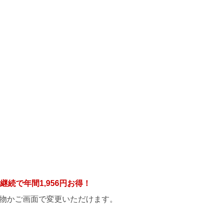
年継続で年間
1,956円
お得！
物かご画面で変更いただけます。