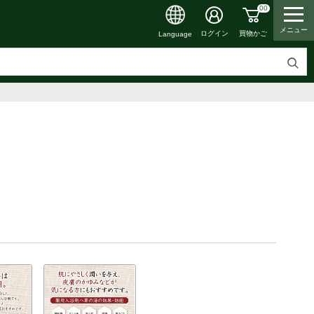
00
メニュー
買物かご
ログイン
Language
検
索
す
る