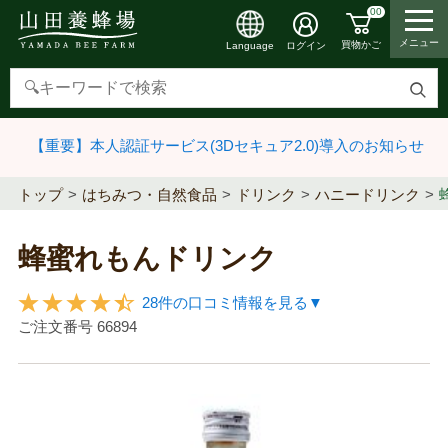
00
メニュー
買物かご
ログイン
Language
検
索
【重要】本人認証サービス(3Dセキュア2.0)導入のお知らせ
す
る
トップ
はちみつ・自然食品
ドリンク
ハニードリンク
蜂蜜れもんドリンク
28件の口コミ情報を見る▼
ご注文番号
66894