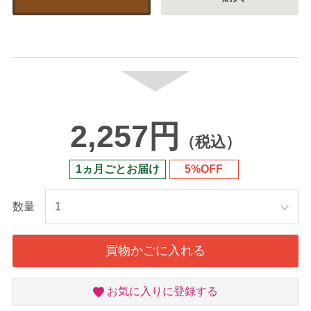
2,257円
（税込）
1ヵ月ごとお届け
5%OFF
数量
買物かごに入れる
お
お気に入りに登録する
気