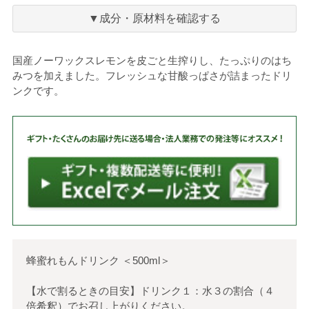
に
入
▼成分・原材料を確認する
り
国産ノーワックスレモンを皮ごと生搾りし、たっぷりのはち
みつを加えました。フレッシュな甘酸っぱさが詰まったドリ
ンクです。
蜂蜜れもんドリンク
＜
500ml
＞
【水で割るときの目安】ドリンク１：水３の割合（４
倍希釈）でお召し上がりください。