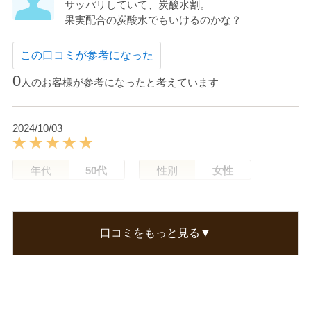
サッパリしていて、炭酸水割。
果実配合の炭酸水でもいけるのかな？
この口コミが参考になった
0
人のお客様が参考になったと考えています
2024/10/03
年代
50代
性別
女性
わたぼうさん
深い甘みのはちみつと爽やかなレモンのコンビネ
口コミをもっと見る▼
ーションで、飲みやすく、これからの冷える時期
も芯から暖まれます。
この口コミが参考になった