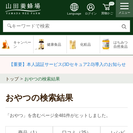
00
メニュー
買物かご
ログイン
Language
検
索
キャンペー
はちみつ
健康食品
化粧品
す
ン
自然食品
る
【重要】本人認証サービス(3Dセキュア2.0)導入のお知らせ
トップ
おやつの検索結果
おやつの検索結果
「おやつ」を含むページ全481件がヒットしました。
商品（1）
口コミ（25）
レシピ（1