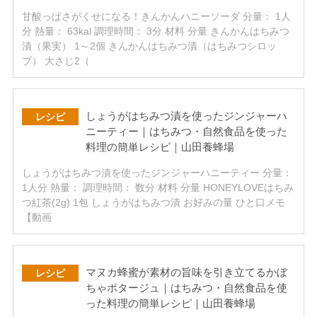
甘酸っぱさがくせになる！きんかんハニーソーダ 分量： 1人
分 熱量： 63kal 調理時間： 3分 材料 分量 きんかんはちみつ
漬（果実） 1～2個 きんかんはちみつ漬（はちみつシロッ
プ） 大さじ2（
しょうがはちみつ漬を使ったジンジャーハ
レシピ
ニーティー｜はちみつ・自然食品を使った
料理の簡単レシピ｜山田養蜂場
しょうがはちみつ漬を使ったジンジャーハニーティー 分量：
1人分 熱量： 調理時間： 数分 材料 分量 HONEYLOVEはちみ
つ紅茶(2g) 1包 しょうがはちみつ漬 お好みの量 ひと口メモ
【動画
マヌカ蜂蜜が素材の旨味を引き立てるかぼ
レシピ
ちゃポタージュ｜はちみつ・自然食品を使
った料理の簡単レシピ｜山田養蜂場