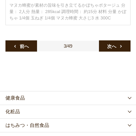
マヌカ蜂蜜が素材の旨味を引き立てるかぼちゃポタージュ 分
量： 2人分 熱量： 285kcal 調理時間： 約15分 材料 分量 かぼ
ちゃ 1/4個 玉ねぎ 1/4個 マヌカ蜂蜜 大さじ3 水 300C
3/49
前へ
次へ
健康食品
化粧品
はちみつ・自然食品