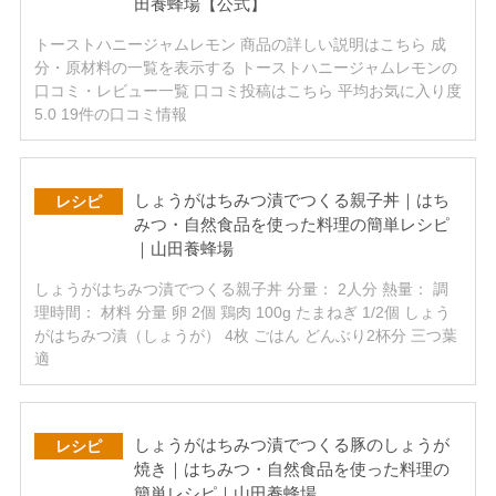
田養蜂場【公式】
トーストハニージャムレモン 商品の詳しい説明はこちら 成
分・原材料の一覧を表示する トーストハニージャムレモンの
口コミ・レビュー一覧 口コミ投稿はこちら 平均お気に入り度
5.0 19件の口コミ情報
しょうがはちみつ漬でつくる親子丼｜はち
レシピ
みつ・自然食品を使った料理の簡単レシピ
｜山田養蜂場
しょうがはちみつ漬でつくる親子丼 分量： 2人分 熱量： 調
理時間： 材料 分量 卵 2個 鶏肉 100g たまねぎ 1/2個 しょう
がはちみつ漬（しょうが） 4枚 ごはん どんぶり2杯分 三つ葉
適
しょうがはちみつ漬でつくる豚のしょうが
レシピ
焼き｜はちみつ・自然食品を使った料理の
簡単レシピ｜山田養蜂場