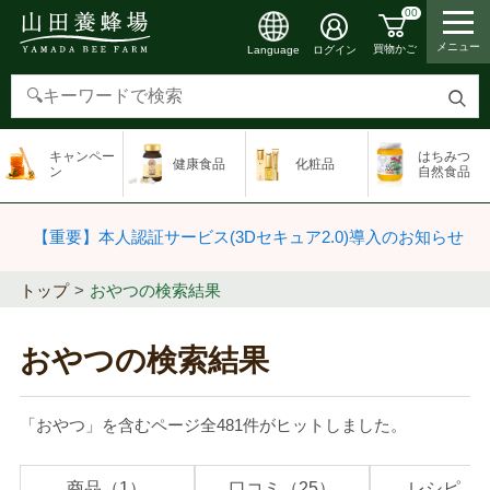
00
メニュー
買物かご
ログイン
Language
検
索
キャンペー
はちみつ
健康食品
化粧品
す
ン
自然食品
る
【重要】本人認証サービス(3Dセキュア2.0)導入のお知らせ
トップ
おやつの検索結果
おやつの検索結果
「おやつ」を含むページ全481件がヒットしました。
商品（1）
口コミ（25）
レシピ（1