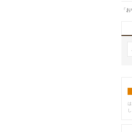
「お
は
し