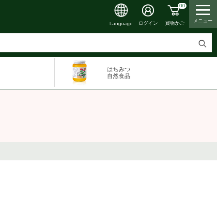
00
メニュー
買物かご
ログイン
Language
検
索
はちみつ
す
自然食品
る