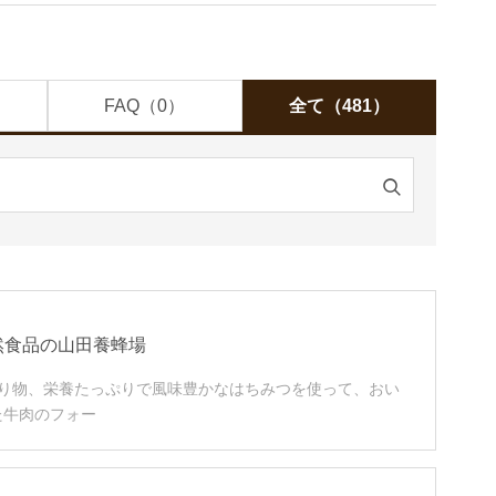
FAQ（0）
全て（481）
検
索
す
る
然食品の山田養蜂場
贈り物、栄養たっぷりで風味豊かなはちみつを使って、おい
た牛肉のフォー