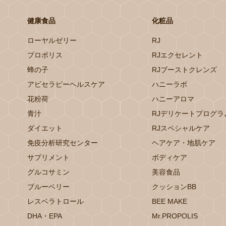
健康食品
化粧品
ローヤルゼリー
RJ
プロポリス
RJエクセレント
蜂の子
RJブーストクレンズ
アピセラピーヘルスケア
ハニーラボ
花粉荷
ハニーアロマ
青汁
RJデリケートプログラ
ダイエット
RJスペシャルケア
免疫分析研究センター
ヘアケア・地肌ケア
サプリメント
ボディケア
グルコサミン
美容食品
ブルーベリー
クッションBB
レスベラトロール
BEE MAKE
DHA・EPA
Mr.PROPOLIS