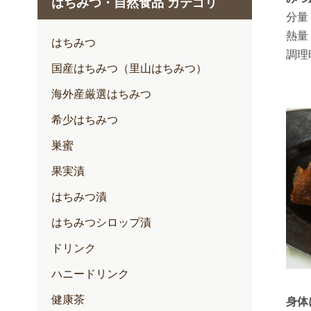
はちみつ・自然食品 カテゴリ
1月
分量
熱量
2月
はちみつ
調理
3月
国産はちみつ（里山はちみつ）
4月
海外産厳選はちみつ
5月
希少はちみつ
6月
巣蜜
7月
果実漬
はちみつ漬
はちみつシロップ漬
ドリンク
ハニードリンク
健康茶
身体