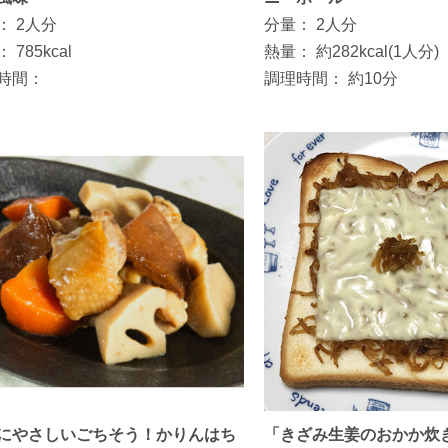
：
2人分
分量：
2人分
：
785kcal
熱量：
約282kcal(1人分)
時間：
調理時間：
約10分
にやさしいごちそう！かりんはち
「きざみ生姜のおかか炊