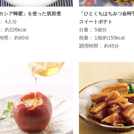
カシア蜂蜜」を使った筑前煮
「ひとくちはちみつ金時
：
4人分
スイートポテト
：
約226kcal
分量：
5個分
時間：
約60分
熱量：
1個/約155kcal
調理時間：
約45分