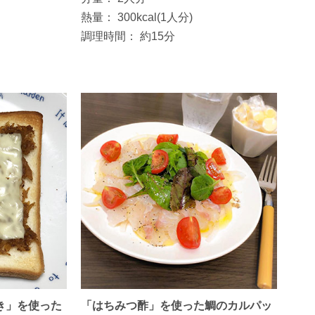
熱量：
300kcal(1人分)
調理時間：
約15分
き」を使った
「はちみつ酢」を使った鯛のカルパッ