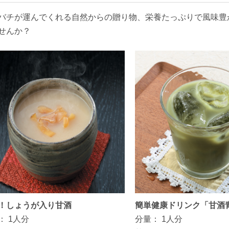
バチが運んでくれる自然からの贈り物、栄養たっぷりで風味豊
せんか？
！しょうが入り甘酒
簡単健康ドリンク「甘酒
：
1人分
分量：
1人分