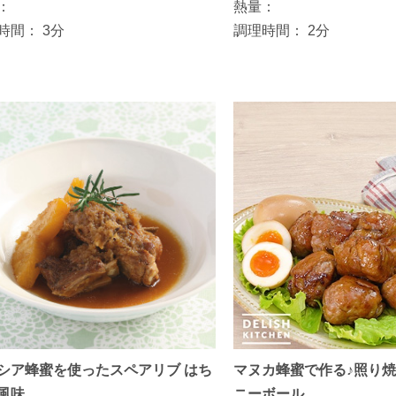
：
熱量：
時間：
3分
調理時間：
2分
シア蜂蜜を使ったスペアリブ はち
マヌカ蜂蜜で作る♪照り
風味
ニーボール