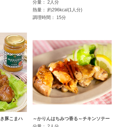
分量：
2人分
熱量：
約296kcal(1人分)
調理時間：
15分
焼き豚こまハ
～かりんはちみつ香る～チキンソテー
分量：
2人分