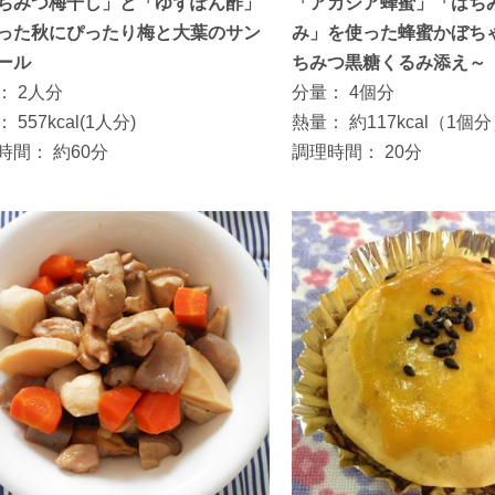
ちみつ梅干し」と「ゆずぽん酢」
「アカシア蜂蜜」「はち
った秋にぴったり梅と大葉のサン
み」を使った蜂蜜かぼち
ール
ちみつ黒糖くるみ添え～
：
2人分
分量：
4個分
：
557kcal(1人分)
熱量：
約117kcal（1個
時間：
約60分
調理時間：
20分