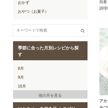
熱量
おかず
調理
おやつ（お菓子）
検
索
す
季節に合った月別レシピから探
る
す
8月
9月
10月
11月
他の月を見る
アカ
12月
みつ