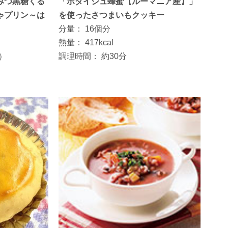
みつ黒糖くる
「ボダイジュ蜂蜜【ルーマニア産】」
ゃプリン～は
を使ったさつまいもクッキー
分量：
16個分
熱量：
417kcal
分）
調理時間：
約30分