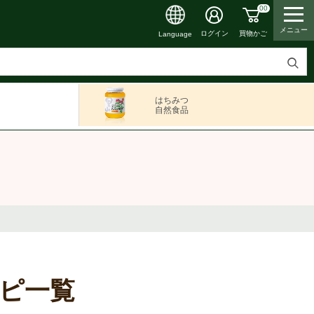
00
メニュー
買物かご
ログイン
Language
検
索
はちみつ
す
自然食品
る
シピ一覧