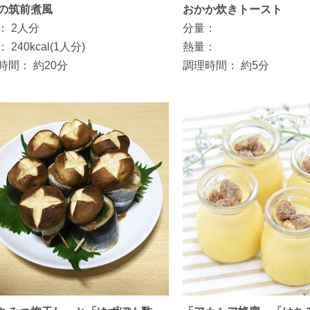
の筑前煮風
おかか炊きトースト
：
2人分
分量：
：
240kcal(1人分)
熱量：
時間：
約20分
調理時間：
約5分