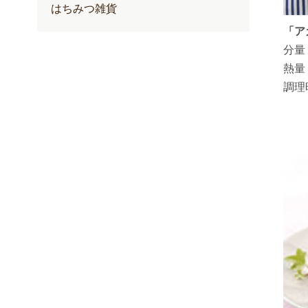
はちみつ雑貨
「ア
分量
熱量
調理