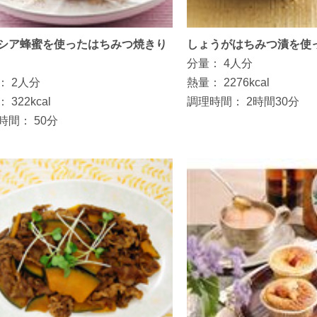
シア蜂蜜を使ったはちみつ焼きり
しょうがはちみつ漬を使
分量：
4人分
：
2人分
熱量：
2276kcal
：
322kcal
調理時間：
2時間30分
時間：
50分