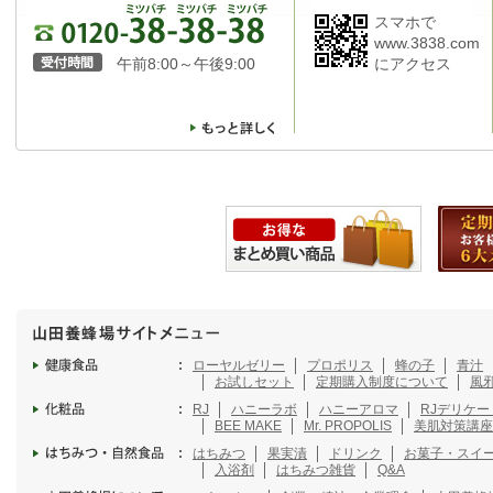
スマホで
www.3838.com
午前8:00～午後9:00
にアクセス
ローヤルゼリー
プロポリス
蜂の子
青汁
お試しセット
定期購入制度について
風
RJ
ハニーラボ
ハニーアロマ
RJデリケ
BEE MAKE
Mr. PROPOLIS
美肌対策講座
はちみつ
果実漬
ドリンク
お菓子・スイ
入浴剤
はちみつ雑貨
Q&A