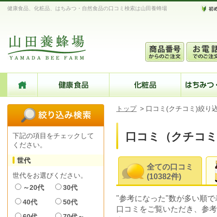
健康食品、化粧品、はちみつ・自然食品の口コミ検索は山田養蜂場
トップ
>
口コミ(クチコミ)絞り
口コミ（クチコミ
下記の項目をチェックして
ください。
世代
全ての口コミ
世代をお選びください。
(10382件)
～20代
30代
"参考になった"数が多い順
40代
50代
口コミをご覧いただき、参考
60代
70代～