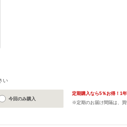
さい
定期購入なら
5％
お得！1
今回のみ
購入
※定期のお届け間隔は、買