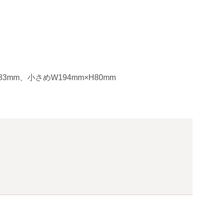
3mm、小さめW194mm×H80mm