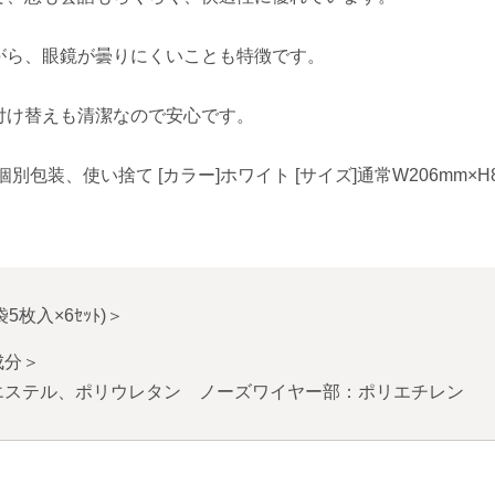
がら、眼鏡が曇りにくいことも特徴です。
付け替えも清潔なので安心です。
包装、使い捨て [カラー]ホワイト [サイズ]通常W206mm×H8
袋5枚入×6ｾｯﾄ)
＞
成分＞
エステル、ポリウレタン ノーズワイヤー部：ポリエチレン