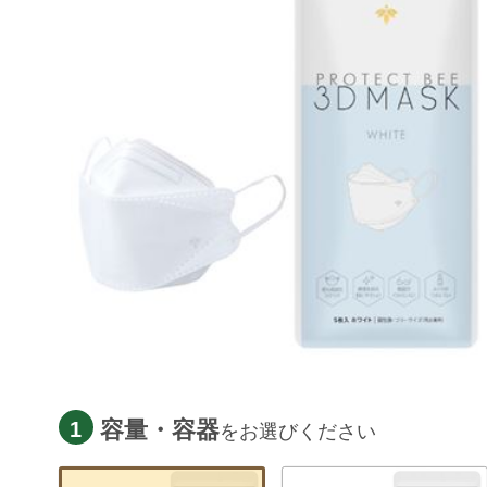
容量・容器
1
をお選びください