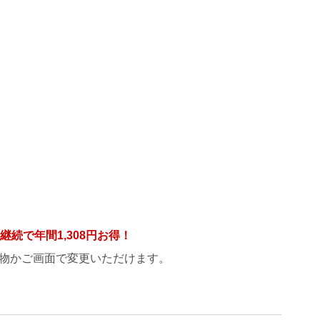
年継続で年間
1,308円
お得！
物かご画面で変更いただけます。