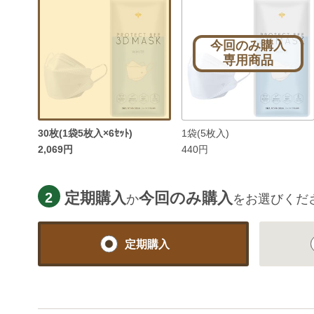
今回のみ購入
専用商品
30枚(1袋5枚入×6ｾｯﾄ)
1袋(5枚入)
2,069円
440円
定期購入
今回のみ購入
2
か
をお選びくだ
定期購入