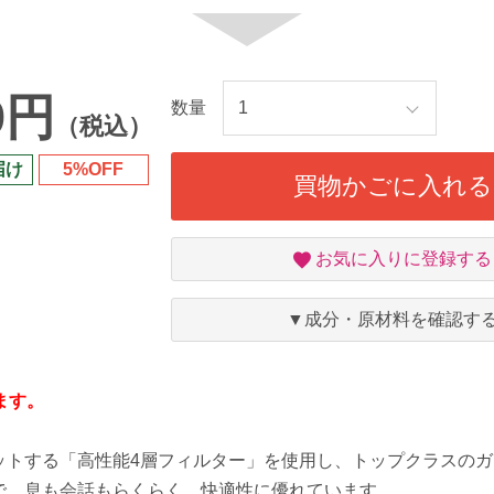
9円
数量
（税込）
届け
5%OFF
買物かごに入れる
お
お気に入りに登録する
気
に
入
▼成分・原材料を確認す
り
ます。
】
ットする「高性能4層フィルター」を使用し、トップクラスの
で、息も会話もらくらく、快適性に優れています。