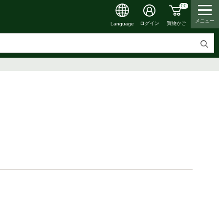
00
メニュー
買物かご
ログイン
Language
検
索
す
る