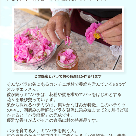
そんなバラの谷にあるカンチェボ村で養蜂を営んでいるのはゲ
オルギエフさん。
彼が飼うミツバチは、花粉や蜜を求めてバラをはじめとする
花々を飛び交っています。
巣から採れるハチミツは、爽やかな甘みが特徴。このハチミツ
の中に、朝摘みの新鮮なバラを贅沢に染み込ませて2ヵ月ほど寝
かせると「バラ蜂蜜」の完成です。
優雅な香りが広がるこの逸品は村の特産品です。
バラを育てる人、ミツバチを飼う人。
村の発展のために皆で協力して作られる「バラ蜂蜜」は、未来