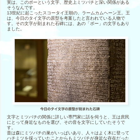
実は、このポーという文字、歴史上ミツバチと深い関係がある
そうなんです。
13世紀に起こったスコータイ王朝の、ラームカムヘーン王。王
は、今日のタイ文字の原型を考案したと言われている人物で
す。その文字が刻まれた石碑には、あの「ポー」の文字もあり
ました。
文字とミツバチの関係に詳しい専門家に話を伺うと、王は庶民
にとって身近なものを選び、その音を文字にしていたそうで
す。
昔は森にミツバチの巣がいっぱいあり、人々はよく木に登って
ハチミツを採っていたことからもミツバチが身近な存在だった