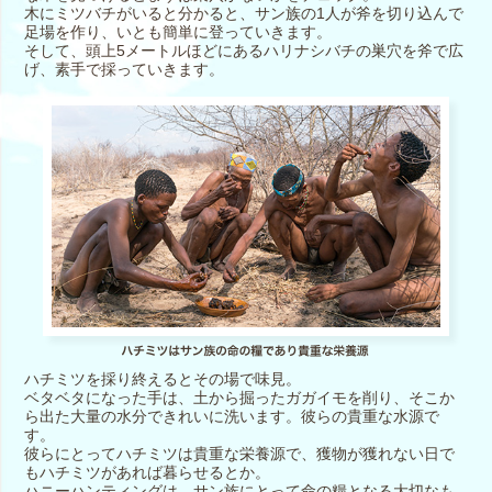
木にミツバチがいると分かると、サン族の1人が斧を切り込んで
足場を作り、いとも簡単に登っていきます。
そして、頭上5メートルほどにあるハリナシバチの巣穴を斧で広
げ、素手で採っていきます。
ハチミツを採り終えるとその場で味見。
ベタベタになった手は、土から掘ったガガイモを削り、そこか
ら出た大量の水分できれいに洗います。彼らの貴重な水源で
す。
彼らにとってハチミツは貴重な栄養源で、獲物が獲れない日で
もハチミツがあれば暮らせるとか。
ハニーハンティングは、サン族にとって命の糧となる大切なも