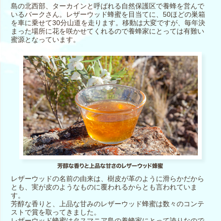
島の北西部、ターカインと呼ばれる自然保護区で養蜂を営んで
いるバークさん。レザーウッド蜂蜜を目当てに、50ほどの巣箱
を車に乗せて30分山道を走ります。移動は大変ですが、毎年決
まった場所に花を咲かせてくれるので養蜂家にとっては有難い
蜜源となっています。
レザーウッドの名前の由来は、樹皮が革のように滑らかだから
とも、実が皮のようなものに覆われるからとも言われていま
す。
芳醇な香りと、上品な甘みのレザーウッド蜂蜜は数々のコンテ
ストで賞を取ってきました。
レザーウッド蜂蜜はタスマニア島の養蜂家にとって誇りなので