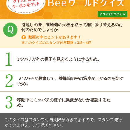
引越しの際、養蜂箱の天板を取って網に張り替えるのは
何のためでしょうか。
動画の中にヒントがあります！
※このクイズのスタンプ付与期限：3/8～4/7
ミツバチが外の様子を見えるようにするため。
ミツバチが興奮して、養蜂箱の中の温度が上がるのを防ぐ
ため。
移動中にミツバチの様子に異変がないか確認するた
め。
このクイズはスタンプ付与期限が過ぎてますので、スタンプ発行
ができません。ご了承ください。