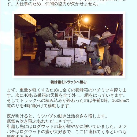
す。大仕事のため、仲間の協力が欠かせません。
まず、重量を軽くするために全ての養蜂箱のハチミツを搾りま
す。次に40ある巣箱の天板を全て外し、網をはっていきます。
そしてトラックへの積み込みが終わったのは午前0時。160kmの
道のりを4時間かけて移動します。
夜が明けると、ミツバチの動きは活発さを増します。
眠気も吹き飛ぶあわただしさです。
引越し先にはログウッドの花が鮮やかに咲いていました。ミツ
バチはログウッドの蜜が大好きで、ここに連れてくるといつも
興奮するそう。