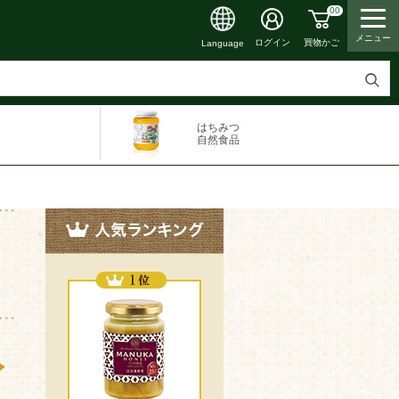
00
メニュー
ログイン
買物かご
Language
検
索
はちみつ
す
自然食品
る