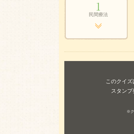
民間療法
このクイズ
スタンプ
※