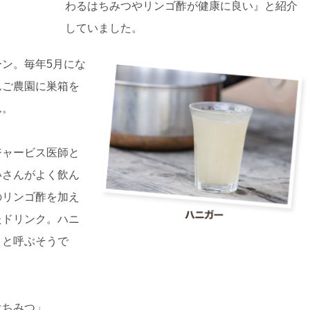
わるはちみつやリンゴ酢が健康に良い』と紹介
していました。
ン。毎年5月にな
んご農園に巣箱を
ん。
ジャービス医師と
いさんがよく飲ん
のリンゴ酢を加え
たドリンク。ハニ
」と呼ぶそうで
はちみつ」。