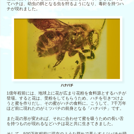
てハチは、幼虫の餌となる虫を狩るようになり、毒針を持つハ
チが現れました。
1億年程前には、地球上に花が広まり花粉を食料源とするハチが
登場。すると花は、受粉をしてもらうため、ハチを引きつけよ
うと蜜を作りだし、その蜜がハチの食料に。こうして、7千万年
ほど前に現れたのがミツバチの前身となる「ハナバチ」です。
また花の形が変われば、それに合わせて蜜を吸うための長い舌
を持つものが現れるなどハチは花と共に生きてきました。
そして、500万年程前に現在のような群れで暮らすミツバチが登