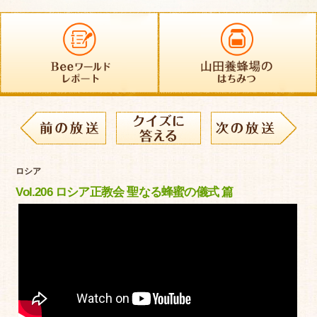
ロシア
Vol.206 ロシア正教会 聖なる蜂蜜の儀式 篇