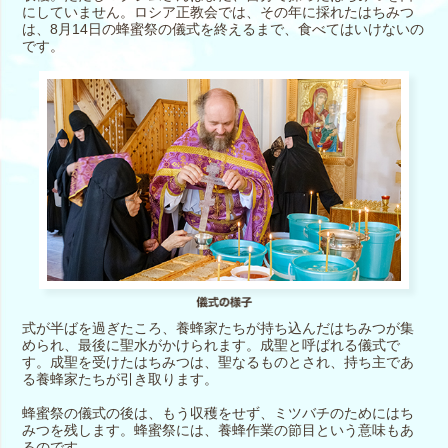
にしていません。ロシア正教会では、その年に採れたはちみつ
は、8月14日の蜂蜜祭の儀式を終えるまで、食べてはいけないの
です。
式が半ばを過ぎたころ、養蜂家たちが持ち込んだはちみつが集
められ、最後に聖水がかけられます。成聖と呼ばれる儀式で
す。成聖を受けたはちみつは、聖なるものとされ、持ち主であ
る養蜂家たちが引き取ります。
蜂蜜祭の儀式の後は、もう収穫をせず、ミツバチのためにはち
みつを残します。蜂蜜祭には、養蜂作業の節目という意味もあ
るのです。