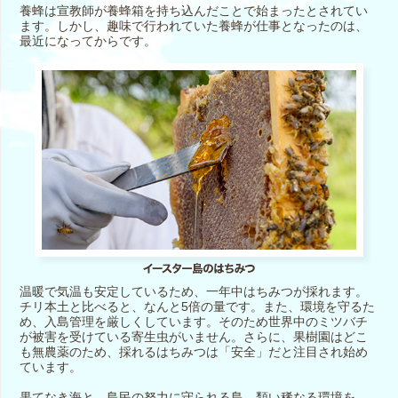
養蜂は宣教師が養蜂箱を持ち込んだことで始まったとされてい
ます。しかし、趣味で行われていた養蜂が仕事となったのは、
最近になってからです。
温暖で気温も安定しているため、一年中はちみつが採れます。
チリ本土と比べると、なんと5倍の量です。また、環境を守るた
め、入島管理を厳しくしています。そのため世界中のミツバチ
が被害を受けている寄生虫がいません。さらに、果樹園はどこ
も無農薬のため、採れるはちみつは「安全」だと注目され始め
ています。
果てなき海と、島民の努力に守られる島。類い稀なる環境を、