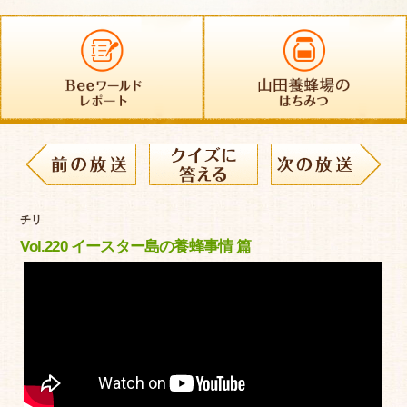
チリ
Vol.220 イースター島の養蜂事情 篇