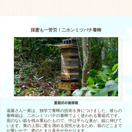
採蜜も一苦労！二ホンミツバチ養蜂
遠藤さん一家は、独学で養蜂の技術を身につけました。彼らの
養蜂箱は、二ホンミツバチの養蜂でよく使われる重箱式です。
底のない箱を積み重ねたもので、中は平らな巣が、縦に伸びて
います。巣の上部に蜜を溜める習性があるため、箱のどこまで
が重いかで、蜜のたまり具合が分かります。