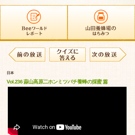
日本
Vol.236 蒜山高原二ホンミツバチ養蜂の採蜜 篇