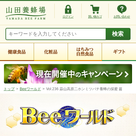
ログイン
買い物カゴ
お問い合わせ
トップ
Beeワールド
Vol.236 蒜山高原二ホンミツバチ養蜂の採蜜 篇